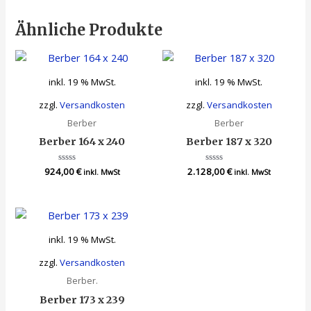
Ähnliche Produkte
inkl. 19 % MwSt.
inkl. 19 % MwSt.
zzgl.
Versandkosten
zzgl.
Versandkosten
Berber
Berber
Berber 164 x 240
Berber 187 x 320
924,00
Bewertet
€
2.128,00
Bewertet
€
inkl. MwSt
inkl. MwSt
mit
mit
0
0
von
von
5
5
inkl. 19 % MwSt.
zzgl.
Versandkosten
Berber.
Berber 173 x 239