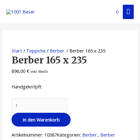
0
Start
/
Teppiche
/
Berber.
/ Berber 165 x 235
Berber 165 x 235
896,00
€
inkl. MwSt
HandgeknŸpft
In den Warenkorb
Artikelnummer:
10387
Kategorien:
Berber.
,
Berber