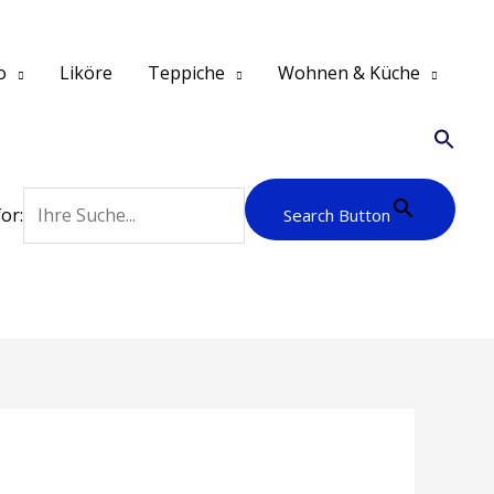
o
Liköre
Teppiche
Wohnen & Küche
or:
Search Button