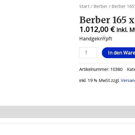
Start
/
Berber
/ Berber 165
Berber 165 x
1.012,00
€
inkl. 
HandgeknŸpft
Berber
In den War
165
x
Artikelnummer:
10380
Kat
250
Menge
inkl. 19 % MwSt.
zzgl.
Versan
ionen (0)