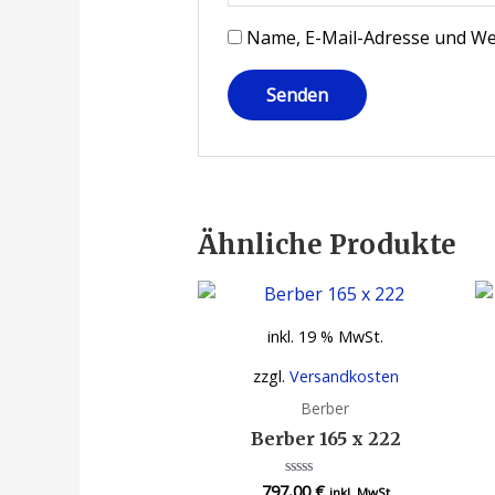
Name, E-Mail-Adresse und We
Ähnliche Produkte
inkl. 19 % MwSt.
zzgl.
Versandkosten
Berber
Berber 165 x 222
797,00
€
Bewertet
inkl. MwSt