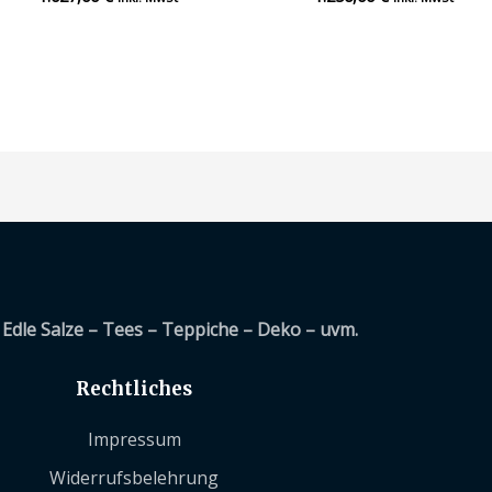
mit
mit
0
0
von
von
5
5
Edle Salze – Tees – Teppiche – Deko – uvm.
Rechtliches
Impressum
Widerrufsbelehrung