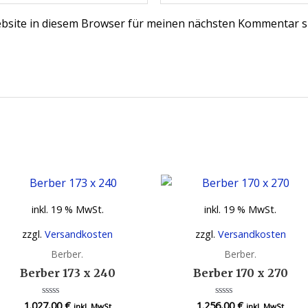
bsite in diesem Browser für meinen nächsten Kommentar s
inkl. 19 % MwSt.
inkl. 19 % MwSt.
zzgl.
Versandkosten
zzgl.
Versandkosten
Berber.
Berber.
Berber 173 x 240
Berber 170 x 270
1.027,00
€
1.256,00
€
Bewertet
Bewertet
inkl. MwSt
inkl. MwSt