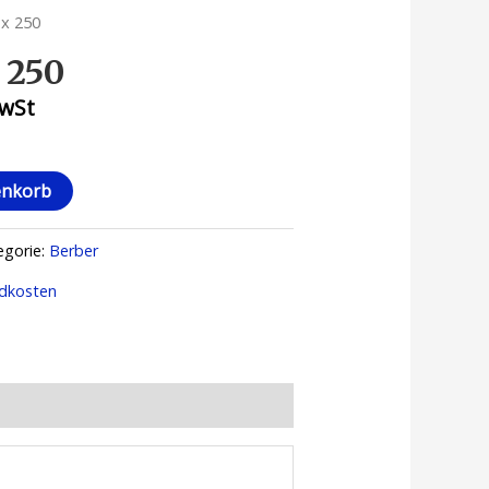
 x 250
 250
MwSt
enkorb
egorie:
Berber
dkosten