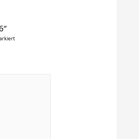
6“
rkiert