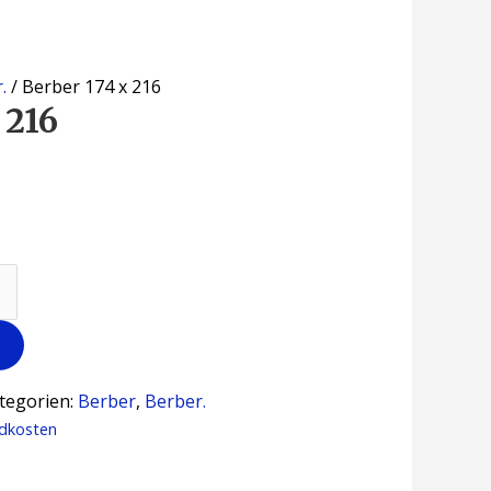
.
/ Berber 174 x 216
 216
tegorien:
Berber
,
Berber.
dkosten