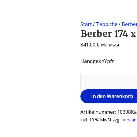
Start
/
Teppiche
/
Berber
Berber 174 x
841,00
€
inkl. MwSt
HandgeknŸpft
In den Warenkorb
Artikelnummer:
10398
Ka
inkl. 19 % MwSt.
zzgl.
Versan