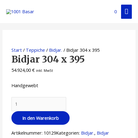
0
Start
/
Teppiche
/
Bidjar.
/ Bidjar 304 x 395
Bidjar 304 x 395
54.924,00
€
inkl. MwSt
Handgewebt
In den Warenkorb
Artikelnummer:
10129
Kategorien:
Bidjar.
,
Bidjar