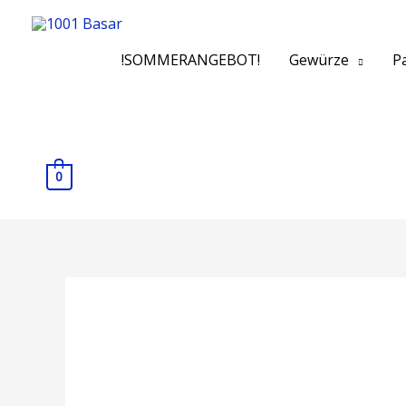
!SOMMERANGEBOT!
Gewürze
Pa
0