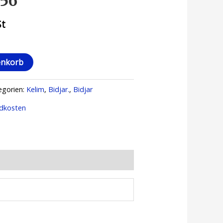
656
St
enkorb
egorien:
Kelim
,
Bidjar.
,
Bidjar
dkosten