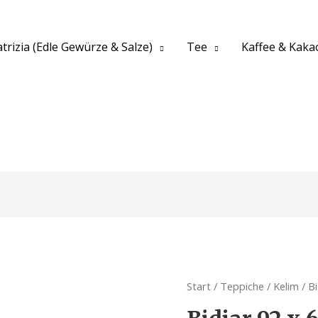
trizia (Edle Gewürze & Salze)
Tee
Kaffee & Kaka
Start
/
Teppiche
/
Kelim
/ B