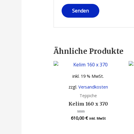
Ähnliche Produkte
inkl. 19 % MwSt.
zzgl.
Versandkosten
Teppiche
Kelim 160 x 370
610,00
€
Bewertet
inkl. MwSt
mit
0
von
5