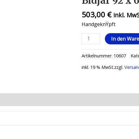
Bidjar 92 x 
503,00
€
inkl. Mw
HandgeknŸpft
In den War
Artikelnummer:
10607
Kat
inkl. 19 % MwSt.
zzgl.
Versan
ionen (0)