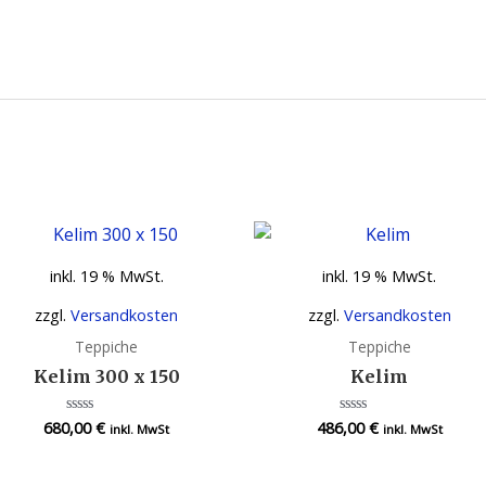
inkl. 19 % MwSt.
inkl. 19 % MwSt.
zzgl.
Versandkosten
zzgl.
Versandkosten
Teppiche
Teppiche
Kelim 300 x 150
Kelim
680,00
€
486,00
€
Bewertet
Bewertet
inkl. MwSt
inkl. MwSt
mit
mit
0
0
von
von
5
5