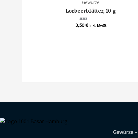
Gewürze
Lorbeerblätter, 10 g
3,50
€
Bewertet
inkl. MwSt
mit
0
von
5
Gewürze – 