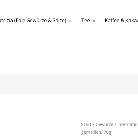
trizia (Edle Gewürze & Salze)
Tee
Kaffee & Kaka
Start
/
Gewürze
/
Internati
gemahlen, 70g