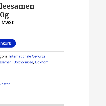
leesamen
70g
icher
ueller
l. MwSt
s
 €.
enkorb
gorie:
Internationale Gewürze
eesamen
,
Boxhornklee
,
Boxhorn
,
kosten