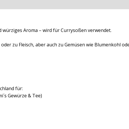
ationen
Rezensionen (0)
d würziges Aroma – wird für Currysoßen verwendet.
t oder zu Fleisch, aber auch zu Gemüsen wie Blumenkohl ode
chland für:
mi´s Gewürze & Tee)