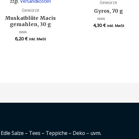
zzgl.
Versandkosten
Gewürze
Gewürze
Gyros, 70 g
Muskatblüte Macis
gemahlen, 30 g
4,30
€
Bewertet
inkl. MwSt
mit
0
von
6,20
€
Bewertet
inkl. MwSt
5
mit
0
von
5
Edle Salze – Tees – Teppiche – Deko – uvm.