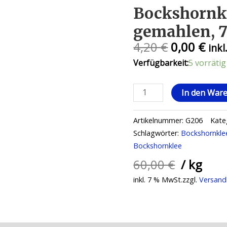
Bockshornk
gemahlen, 
Ursprüngl
Akt
4,20
€
0,00
€
ink
Preis
Prei
Verfügbarkeit:
5 vorrätig
war:
ist:
4,20 €
0,00
Bockshornkleesamen
In den War
gemahlen,
70g
Artikelnummer:
G206
Kate
Menge
Schlagwörter:
Bockshornkl
Bockshornklee
60,00
€
/
kg
inkl. 7 % MwSt.
zzgl.
Versand