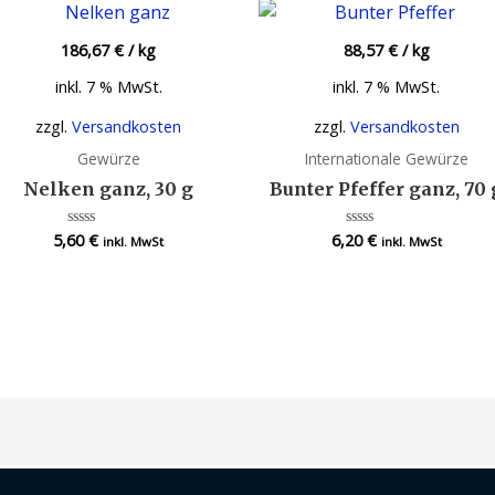
186,67
€
/
kg
88,57
€
/
kg
inkl. 7 % MwSt.
inkl. 7 % MwSt.
zzgl.
Versandkosten
zzgl.
Versandkosten
Gewürze
Internationale Gewürze
Nelken ganz, 30 g
Bunter Pfeffer ganz, 70 
5,60
€
6,20
€
Bewertet
Bewertet
inkl. MwSt
inkl. MwSt
mit
mit
0
0
von
von
5
5