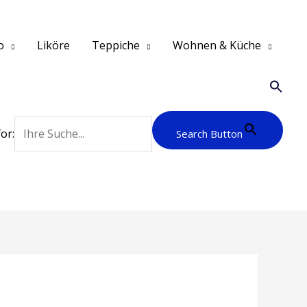
o
Liköre
Teppiche
Wohnen & Küche
or:
Search Button