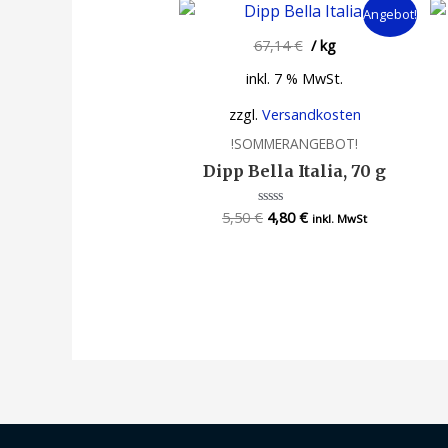
Angebot!
67,14
€
/
kg
inkl. 7 % MwSt.
zzgl.
Versandkosten
!SOMMERANGEBOT!
Dipp Bella Italia, 70 g
5,50
€
4,80
€
Bewertet
inkl. MwSt
mit
0
von
5