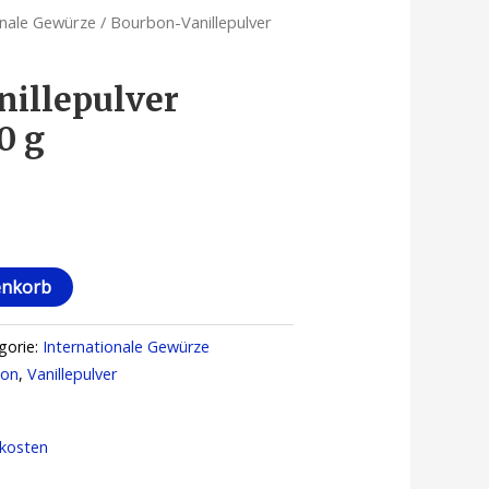
onale Gewürze
/ Bourbon-Vanillepulver
illepulver
0 g
enkorb
gorie:
Internationale Gewürze
bon
,
Vanillepulver
kosten