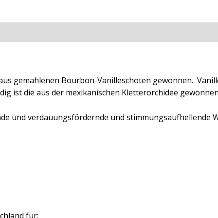
ationen
Rezensionen (0)
aus gemahlenen Bourbon-Vanilleschoten gewonnen. Vanille 
dig ist die aus der mexikanischen Kletterorchidee gewonnen
uende und verdauungsfördernde und stimmungsaufhellende 
chland für: