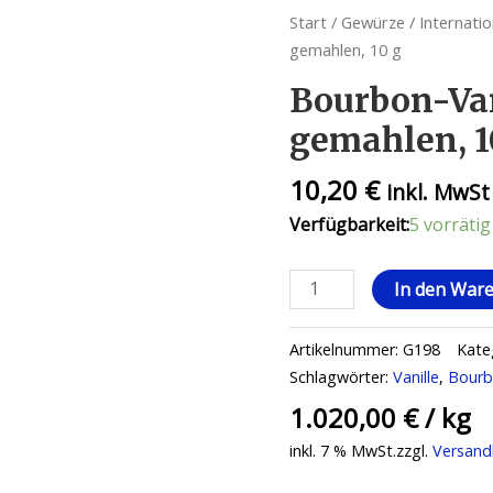
Start
/
Gewürze
/
Internati
gemahlen, 10 g
Bourbon-Van
gemahlen, 1
10,20
€
inkl. MwSt
Verfügbarkeit:
5 vorrätig
In den War
Artikelnummer:
G198
Kate
Schlagwörter:
Vanille
,
Bour
1.020,00
€
/
kg
inkl. 7 % MwSt.
zzgl.
Versand