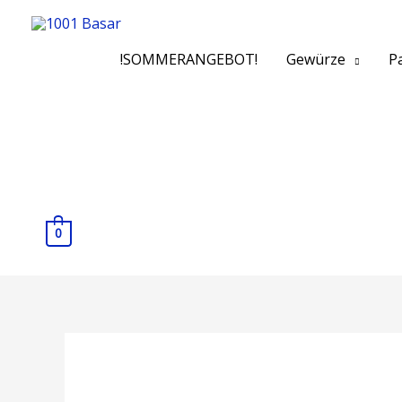
!SOMMERANGEBOT!
Gewürze
Pa
0