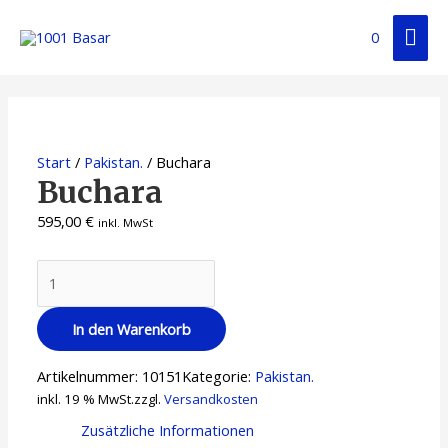
Zum
Hau
Inhalt
0
springen
Start
/
Pakistan.
/ Buchara
Buchara
595,00
€
inkl. MwSt
Buchara
Menge
In den Warenkorb
Artikelnummer:
10151
Kategorie:
Pakistan.
inkl. 19 % MwSt.
zzgl.
Versandkosten
Zusätzliche Informationen