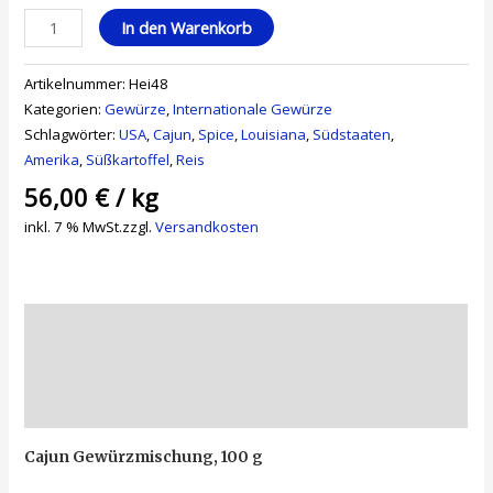
In den Warenkorb
Artikelnummer:
Hei48
Kategorien:
Gewürze
,
Internationale Gewürze
Schlagwörter:
USA
,
Cajun
,
Spice
,
Louisiana
,
Südstaaten
,
Amerika
,
Süßkartoffel
,
Reis
56,00
€
/
kg
inkl. 7 % MwSt.
zzgl.
Versandkosten
Beschreibung
Zusätzliche Informationen
Rezensionen (0)
Cajun Gewürzmischung, 100 g