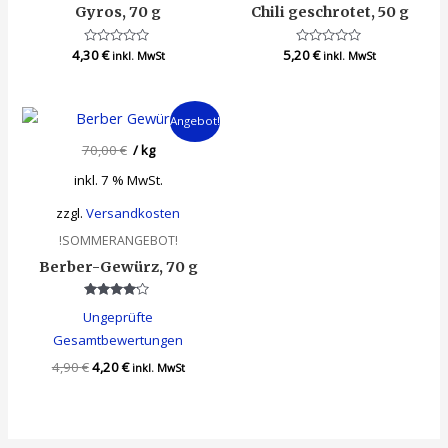
Gyros, 70 g
Chili geschrotet, 50 g
4,30
Bewertet
€
5,20
Bewertet
€
inkl. MwSt
inkl. MwSt
mit
mit
0
0
von
von
5
5
Angebot!
70,00
€
/
kg
inkl. 7 % MwSt.
zzgl.
Versandkosten
!SOMMERANGEBOT!
Berber-Gewürz, 70 g
Bewertet
Ungeprüfte
mit
4.00
Gesamtbewertungen
von 5
4,90
€
4,20
€
inkl. MwSt