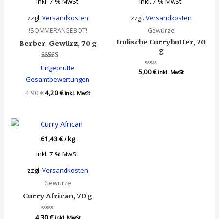
inkl. 7 % MwSt.
inkl. 7 % MwSt.
zzgl.
Versandkosten
zzgl.
Versandkosten
!SOMMERANGEBOT!
Gewürze
Indische Currybutter, 70
Berber-Gewürz, 70 g
g
Bewertet
Ungeprüfte
mit
5,00
Bewertet
€
inkl. MwSt
4.00
mit
Gesamtbewertungen
von 5
0
von
4,90
€
4,20
€
inkl. MwSt
5
61,43
€
/
kg
inkl. 7 % MwSt.
zzgl.
Versandkosten
Gewürze
Curry African, 70 g
4,30
Bewertet
€
inkl. MwSt