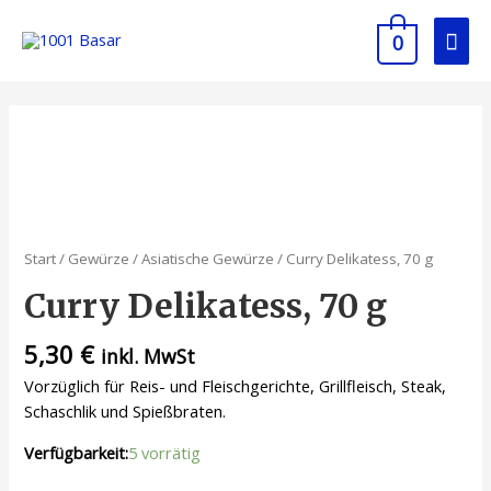
0
Start
/
Gewürze
/
Asiatische Gewürze
/ Curry Delikatess, 70 g
Curry Delikatess, 70 g
5,30
€
inkl. MwSt
Vorzüglich für Reis- und Fleischgerichte, Grillfleisch, Steak,
Schaschlik und Spießbraten.
Verfügbarkeit:
5 vorrätig