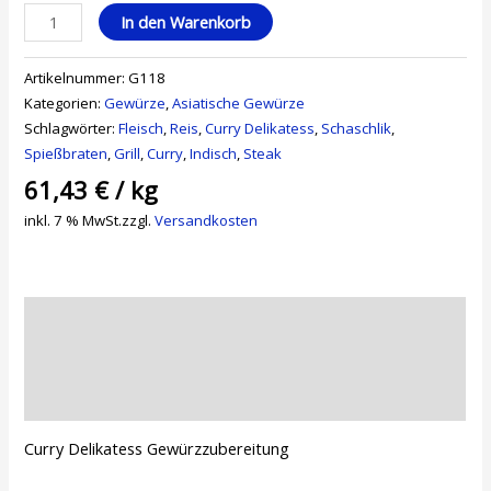
In den Warenkorb
Artikelnummer:
G118
Kategorien:
Gewürze
,
Asiatische Gewürze
Schlagwörter:
Fleisch
,
Reis
,
Curry Delikatess
,
Schaschlik
,
Spießbraten
,
Grill
,
Curry
,
Indisch
,
Steak
61,43
€
/
kg
inkl. 7 % MwSt.
zzgl.
Versandkosten
Beschreibung
Zusätzliche Informationen
Rezensionen (0)
Curry Delikatess Gewürzzubereitung