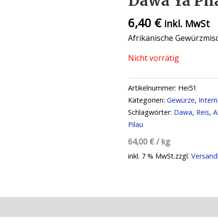
Dawa Ya Pila
6,40
€
inkl. MwSt
Afrikanische Gewürzmi
Nicht vorrätig
Artikelnummer:
Hei51
Kategorien:
Gewürze
,
Inter
Schlagwörter:
Dawa
,
Reis
,
A
Pilau
64,00
€
/
kg
inkl. 7 % MwSt.
zzgl.
Versand
ationen
Rezensionen (0)