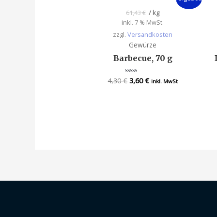
61,43
€
/
kg
inkl. 7 % MwSt.
zzgl.
Versandkosten
Gewürze
Barbecue, 70 g
4,30
€
3,60
€
Bewertet
inkl. MwSt
mit
0
von
5