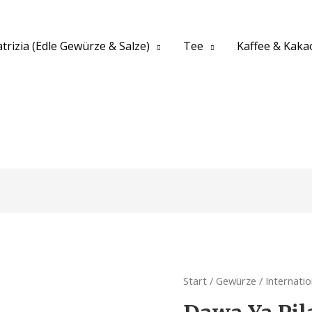
trizia (Edle Gewürze & Salze)
Tee
Kaffee & Kaka
Start
/
Gewürze
/
Internati