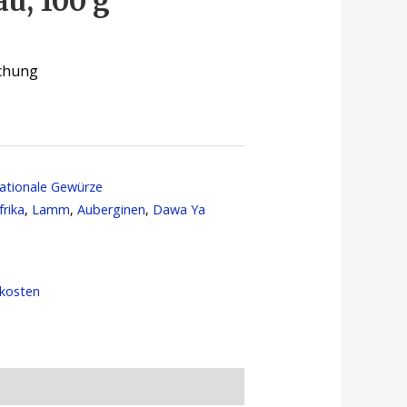
u, 100 g
schung
nationale Gewürze
frika
,
Lamm
,
Auberginen
,
Dawa Ya
kosten