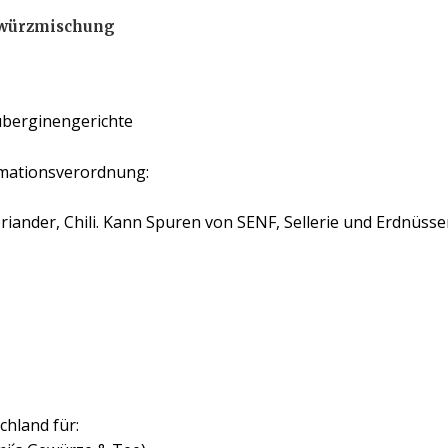
ewürzmischung
uberginengerichte
mationsverordnung:
iander, Chili. Kann Spuren von SENF, Sellerie und Erdnüsse
chland für: