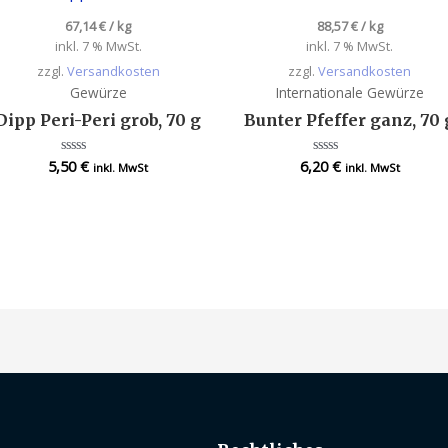
67,14
€
/
kg
88,57
€
/
kg
inkl. 7 % MwSt.
inkl. 7 % MwSt.
zzgl.
Versandkosten
zzgl.
Versandkosten
Gewürze
Internationale Gewürze
Dipp Peri-Peri grob, 70 g
Bunter Pfeffer ganz, 70 
5,50
€
6,20
€
Bewertet
Bewertet
inkl. MwSt
inkl. MwSt
mit
mit
0
0
von
von
5
5