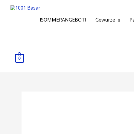
!SOMMERANGEBOT!
Gewürze
Pa
0