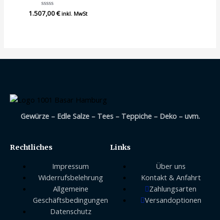
1.507,00
Bewertet
€
inkl. MwSt
mit
0
von
5
Gewürze – Edle Salze – Tees – Teppiche – Deko – uvm.
Rechtliches
Links
Impressum
Über uns
Widerrufsbelehrung
Kontakt & Anfahrt
Allgemeine
Zahlungsarten
Geschäftsbedingungen
Versandoptionen
Datenschutz