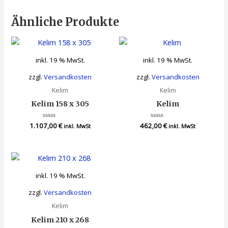
Ähnliche Produkte
inkl. 19 % MwSt.
inkl. 19 % MwSt.
zzgl.
Versandkosten
zzgl.
Versandkosten
Kelim
Kelim
Kelim 158 x 305
Kelim
1.107,00
Bewertet
€
462,00
Bewertet
€
inkl. MwSt
inkl. MwSt
mit
mit
0
0
von
von
5
5
inkl. 19 % MwSt.
zzgl.
Versandkosten
Kelim
Kelim 210 x 268