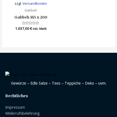
zzgl.
Versandkosten
Gabbeh
Gabbeh 165 x 200
1.037,00
Bewertet
€
inkl. MwSt
mit
0
von
5
Gewürze – Edle Salze – Tees – Teppiche – Deko – uvm.
Rechtliches
Impressum
Widerrufsbelehrung