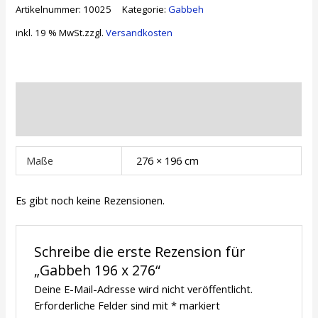
x
Artikelnummer:
10025
Kategorie:
Gabbeh
276
Menge
inkl. 19 % MwSt.
zzgl.
Versandkosten
Zusätzliche Informationen
Rezensionen (0)
Maße
276 × 196 cm
Es gibt noch keine Rezensionen.
Schreibe die erste Rezension für
„Gabbeh 196 x 276“
Deine E-Mail-Adresse wird nicht veröffentlicht.
Erforderliche Felder sind mit
*
markiert