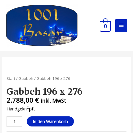
Zum
Inhalt
springen
Hau
0
Start
/
Gabbeh
/ Gabbeh 196 x 276
Gabbeh 196 x 276
2.788,00
€
inkl. MwSt
HandgeknŸpft
Gabbeh
In den Warenkorb
196