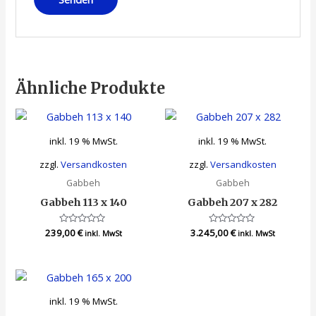
Ähnliche Produkte
inkl. 19 % MwSt.
inkl. 19 % MwSt.
zzgl.
Versandkosten
zzgl.
Versandkosten
Gabbeh
Gabbeh
Gabbeh 113 x 140
Gabbeh 207 x 282
239,00
Bewertet
€
3.245,00
Bewertet
€
inkl. MwSt
inkl. MwSt
mit
mit
0
0
von
von
5
5
inkl. 19 % MwSt.