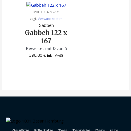
inkl. 19 % MwSt.
zzgl.
Versandkosten
Gabbeh
Gabbeh 122 x
167
Bewertet mit
0
von 5
396,00
€
inkl. MwSt
Gewürze – Edle Salze – Tees – Teppiche – Deko – uvm.