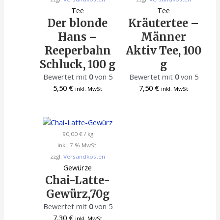
Tee
Tee
Der blonde
Kräutertee –
Hans –
Männer
Reeperbahn
Aktiv Tee, 100
Schluck, 100 g
g
Bewertet mit
0
von 5
Bewertet mit
0
von 5
5,50
€
7,50
€
inkl. MwSt
inkl. MwSt
90,00
€
/
kg
inkl. 7 % MwSt.
zzgl.
Versandkosten
Gewürze
Chai-Latte-
Gewürz,70g
Bewertet mit
0
von 5
7,30
€
inkl. MwSt