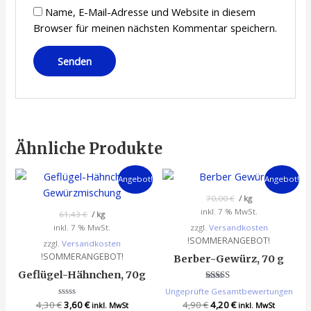
Name, E-Mail-Adresse und Website in diesem
Browser für meinen nächsten Kommentar speichern.
Ähnliche Produkte
Angebot!
Angebot!
70,00
€
/
kg
inkl. 7 % MwSt.
61,43
€
/
kg
inkl. 7 % MwSt.
zzgl.
Versandkosten
!SOMMERANGEBOT!
zzgl.
Versandkosten
!SOMMERANGEBOT!
Berber-Gewürz, 70 g
Geflügel-Hähnchen, 70g
Bewertet
Ungeprüfte Gesamtbewertungen
mit
4,30
€
Bewertet
3,60
€
4,90
€
4,20
€
4.00
inkl. MwSt
inkl. MwSt