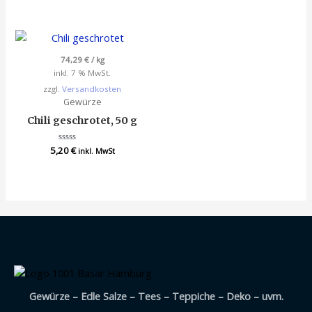
mit
von 5
0
von
5
74,29
€
/
kg
inkl. 7 % MwSt.
zzgl.
Versandkosten
Gewürze
Chili geschrotet, 50 g
5,20
Bewertet
€
inkl. MwSt
mit
0
von
5
Gewürze – Edle Salze – Tees – Teppiche – Deko – uvm.