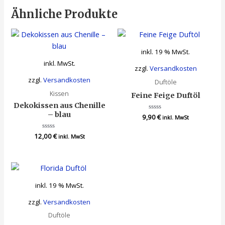
Ähnliche Produkte
inkl. 19 % MwSt.
inkl. MwSt.
zzgl.
Versandkosten
zzgl.
Versandkosten
Duftöle
Kissen
Feine Feige Duftöl
Dekokissen aus Chenille
– blau
9,90
Bewertet
€
inkl. MwSt
mit
0
von
12,00
Bewertet
€
inkl. MwSt
5
mit
0
von
5
inkl. 19 % MwSt.
zzgl.
Versandkosten
Duftöle