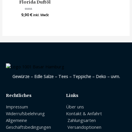
Florida Duftöl
9,90
Bewertet
€
inkl. MwSt
mit
0
von
5
Gewürze – Edle Salze – Tees – Teppiche – Deko – uvm.
Rechtliches
Links
Impressum
Über uns
Widerrufsbelehrung
Kontakt & Anfahrt
Allgemeine
Zahlungsarten
Geschäftsbedingungen
Versandoptionen