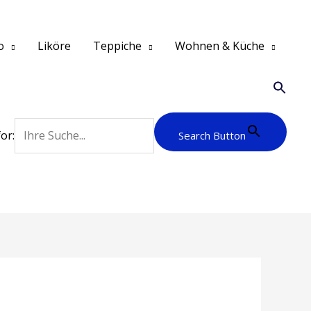
o
Liköre
Teppiche
Wohnen & Küche
or:
Search Button