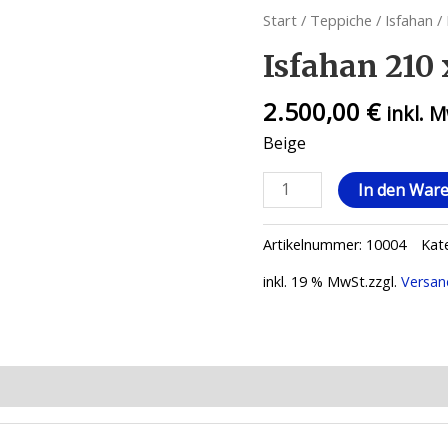
Start
/
Teppiche
/
Isfahan
/ 
Isfahan 210 
2.500,00
€
inkl. 
Beige
In den War
Artikelnummer:
10004
Kat
inkl. 19 % MwSt.
zzgl.
Versan
ionen (0)