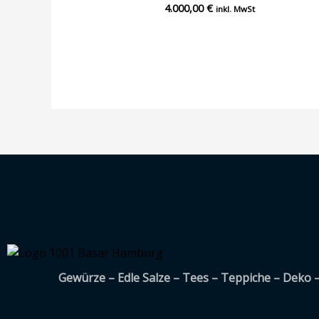
4.000,00
€
Bewertet
inkl. MwSt
mit
0
von
5
Gewürze – Edle Salze – Tees – Teppiche – Deko 