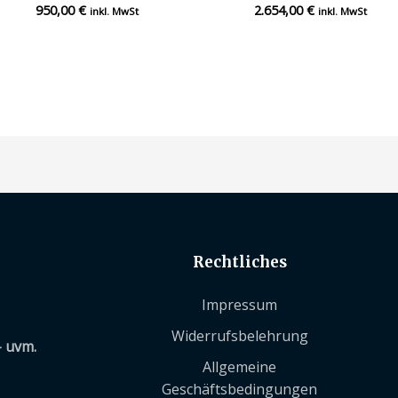
950,00
€
2.654,00
€
Bewertet
Bewertet
inkl. MwSt
inkl. MwSt
mit
mit
0
0
von
von
5
5
Rechtliches
Impressum
Widerrufsbelehrung
– uvm.
Allgemeine
Geschäftsbedingungen