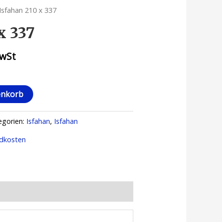
Isfahan 210 x 337
x 337
MwSt
enkorb
egorien:
Isfahan
,
Isfahan
dkosten