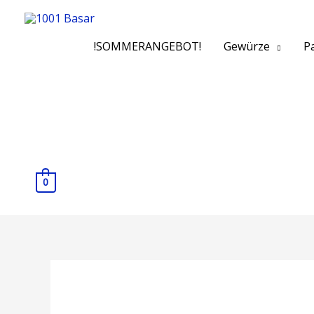
!SOMMERANGEBOT!
Gewürze
Pa
0