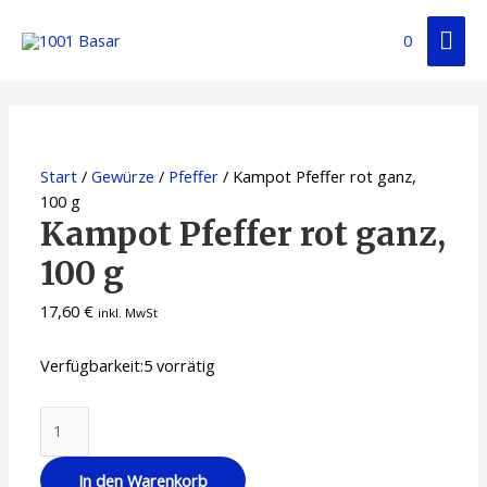
0
Start
/
Gewürze
/
Pfeffer
/ Kampot Pfeffer rot ganz,
100 g
Kampot Pfeffer rot ganz,
100 g
17,60
€
inkl. MwSt
Verfügbarkeit:
5 vorrätig
In den Warenkorb