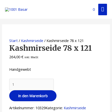
0
Start
/
Kashmirseide
/ Kashmirseide 78 x 121
Kashmirseide 78 x 121
264,00
€
inkl. MwSt
Handgewebt
In den Warenkorb
Artikelnummer:
10329
Kategorie:
Kashmirseide