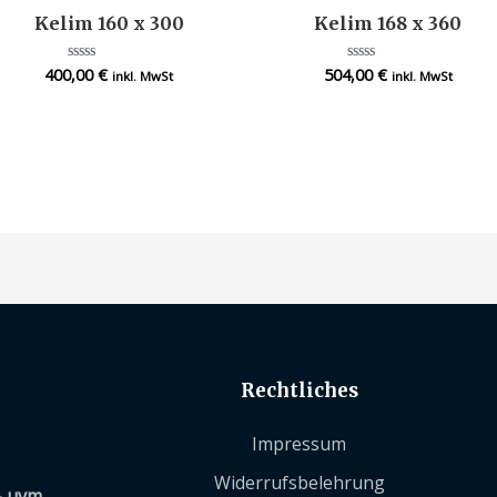
Kelim 160 x 300
Kelim 168 x 360
400,00
€
504,00
€
Bewertet
Bewertet
inkl. MwSt
inkl. MwSt
mit
mit
0
0
von
von
5
5
Rechtliches
Impressum
Widerrufsbelehrung
– uvm.