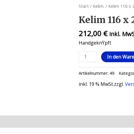
Start
/
Kelim.
/ Kelim 116 x 
Kelim 116 x 
212,00
€
inkl. Mw
HandgeknŸpft
In den War
Artikelnummer:
49
Kategor
inkl. 19 % MwSt.
zzgl.
Ver
ionen (0)