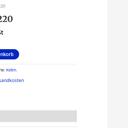
220
220
St
enkorb
ie:
Kelim.
sandkosten