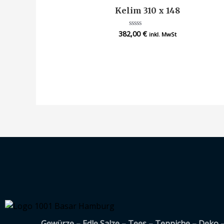
Kelim 310 x 148
382,00
€
Bewertet
inkl. MwSt
mit
0
von
5
Gewürze – Edle Salze – Tees – Teppiche – Deko 