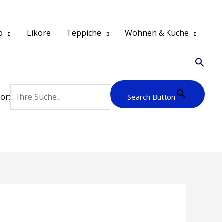
o
Liköre
Teppiche
Wohnen & Küche
or:
Search Button