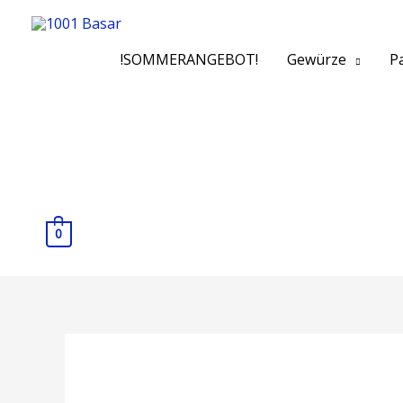
!SOMMERANGEBOT!
Gewürze
Pa
0