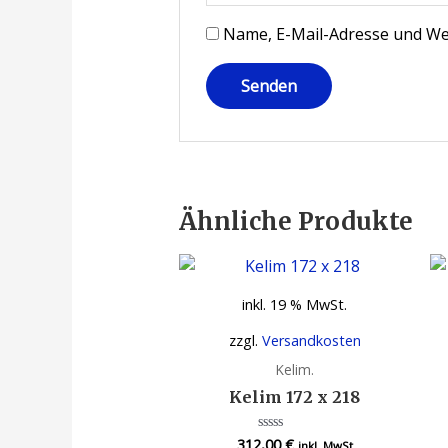
Name, E-Mail-Adresse und We
Ähnliche Produkte
inkl. 19 % MwSt.
zzgl.
Versandkosten
Kelim.
Kelim 172 x 218
312,00
€
Bewertet
inkl. MwSt