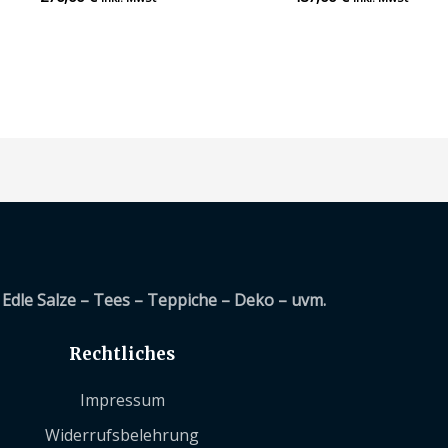
mit
mit
0
0
von
von
5
5
Edle Salze – Tees – Teppiche – Deko – uvm.
Rechtliches
Impressum
Widerrufsbelehrung