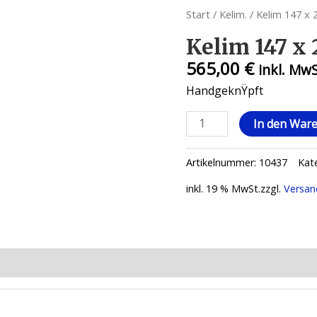
Start
/
Kelim.
/ Kelim 147 x 
Kelim 147 x 
565,00
€
inkl. Mw
HandgeknŸpft
Kelim
In den War
147
x
Artikelnummer:
10437
Kat
234
Menge
inkl. 19 % MwSt.
zzgl.
Versan
ionen (0)