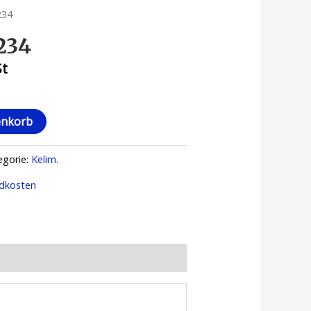
234
234
St
enkorb
egorie:
Kelim.
dkosten