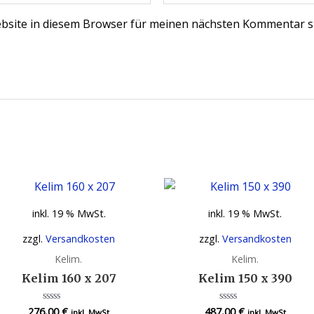
bsite in diesem Browser für meinen nächsten Kommentar s
inkl. 19 % MwSt.
inkl. 19 % MwSt.
zzgl.
Versandkosten
zzgl.
Versandkosten
Kelim.
Kelim.
Kelim 160 x 207
Kelim 150 x 390
276,00
€
487,00
€
Bewertet
Bewertet
inkl. MwSt
inkl. MwSt