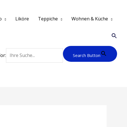
o
Liköre
Teppiche
Wohnen & Küche
or:
Search Button