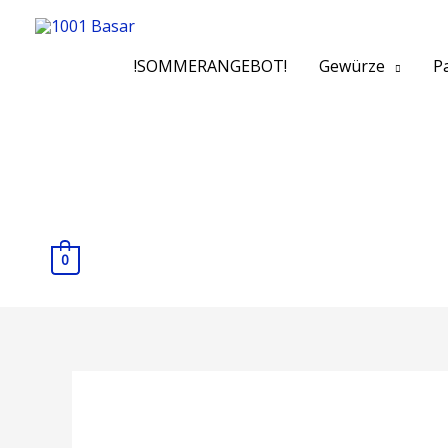
!SOMMERANGEBOT!
Gewürze
Pa
0