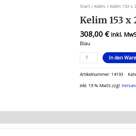
Start
/
Kelim.
/ Kelim 153 x 
Kelim 153 x 
308,00
€
inkl. Mw
Blau
In den War
Artikelnummer:
14193
Kat
inkl. 19 % MwSt.
zzgl.
Versan
ionen (0)