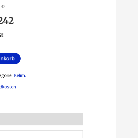
242
242
St
enkorb
egorie:
Kelim.
dkosten