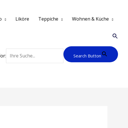
o
Liköre
Teppiche
Wohnen & Küche
or:
Search Button