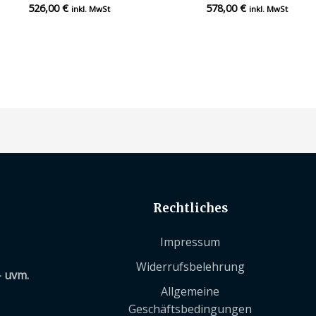
526,00
€
578,00
€
Bewertet
Bewertet
inkl. MwSt
inkl. MwSt
mit
mit
0
0
von
von
5
5
Rechtliches
Impressum
Widerrufsbelehrung
– uvm.
Allgemeine
Geschäftsbedingungen