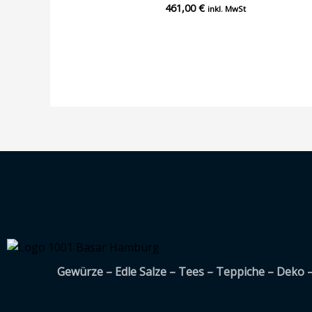
461,00
€
Bewertet
inkl. MwSt
mit
0
von
5
Gewürze – Edle Salze – Tees – Teppiche – Deko 