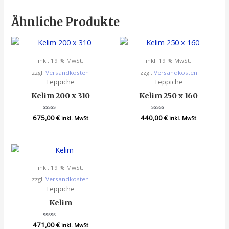
Ähnliche Produkte
inkl. 19 % MwSt.
inkl. 19 % MwSt.
zzgl.
Versandkosten
zzgl.
Versandkosten
Teppiche
Teppiche
Kelim 200 x 310
Kelim 250 x 160
675,00
Bewertet
€
440,00
Bewertet
€
inkl. MwSt
inkl. MwSt
mit
mit
0
0
von
von
5
5
inkl. 19 % MwSt.
zzgl.
Versandkosten
Teppiche
Kelim
471,00
Bewertet
€
inkl. MwSt