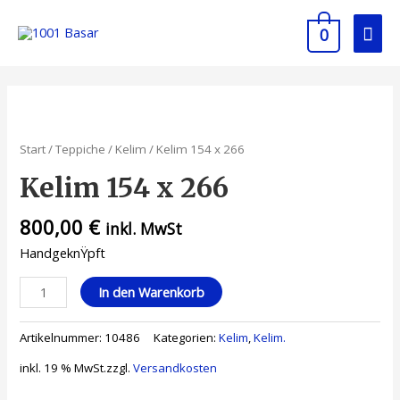
0
Start
/
Teppiche
/
Kelim
/ Kelim 154 x 266
Kelim 154 x 266
800,00
€
inkl. MwSt
HandgeknŸpft
In den Warenkorb
Artikelnummer:
10486
Kategorien:
Kelim
,
Kelim.
inkl. 19 % MwSt.
zzgl.
Versandkosten