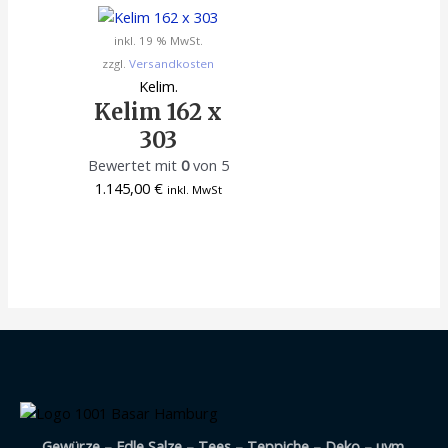
inkl. 19 % MwSt.
zzgl.
Versandkosten
Kelim.
Kelim 162 x
303
Bewertet mit
0
von 5
1.145,00
€
inkl. MwSt
Gewürze – Edle Salze – Tees – Teppiche – Deko – uvm.