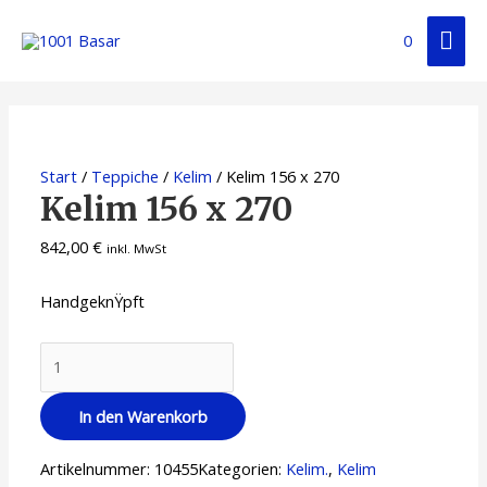
0
Start
/
Teppiche
/
Kelim
/ Kelim 156 x 270
Kelim 156 x 270
842,00
€
inkl. MwSt
HandgeknŸpft
In den Warenkorb
Artikelnummer:
10455
Kategorien:
Kelim.
,
Kelim