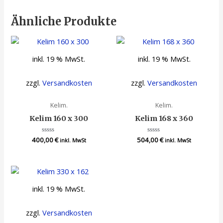
Ähnliche Produkte
inkl. 19 % MwSt.
inkl. 19 % MwSt.
zzgl.
Versandkosten
zzgl.
Versandkosten
Kelim.
Kelim.
Kelim 160 x 300
Kelim 168 x 360
400,00
Bewertet
€
504,00
Bewertet
€
inkl. MwSt
inkl. MwSt
mit
mit
0
0
von
von
5
5
inkl. 19 % MwSt.
zzgl.
Versandkosten