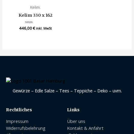
Kelim.
Kelim 330 x 162
446,00
Bewertet
€
inkl. MwSt
mit
0
von
5
Gewürze – Edle Salze – Tees – Teppiche – Deko – uvm.
Rechtliches
Links
Impressum
Über uns
Widerrufsbelehrung
Kontakt & Anfahrt