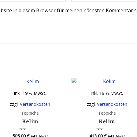
bsite in diesem Browser für meinen nächsten Kommentar s
inkl. 19 % MwSt.
inkl. 19 % MwSt.
zzgl.
Versandkosten
zzgl.
Versandkosten
Teppiche
Teppiche
Kelim
Kelim
505,00
€
413,00
€
Bewertet
Bewertet
inkl. MwSt
inkl. MwSt