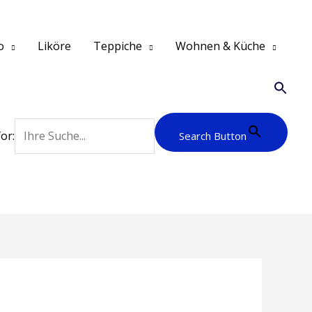
o
Liköre
Teppiche
Wohnen & Küche
or:
Search Button