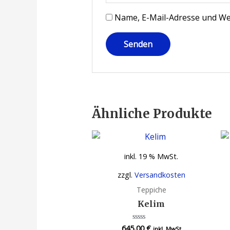
Name, E-Mail-Adresse und We
Ähnliche Produkte
inkl. 19 % MwSt.
zzgl.
Versandkosten
Teppiche
Kelim
645,00
€
Bewertet
inkl. MwSt