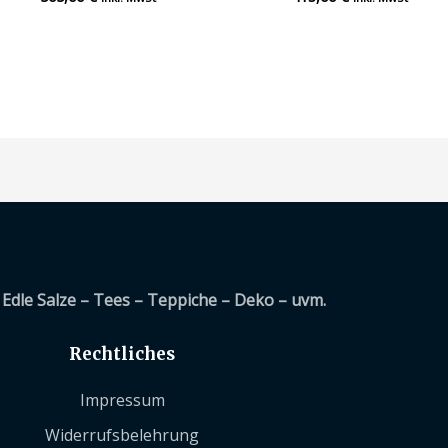
mit
mit
0
0
von
von
5
5
Edle Salze – Tees – Teppiche – Deko – uvm.
Rechtliches
Impressum
Widerrufsbelehrung