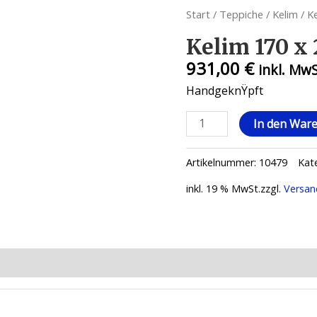
Start
/
Teppiche
/
Kelim
/ K
Kelim 170 x
931,00
€
inkl. Mw
HandgeknŸpft
Kelim
In den War
170
x
Artikelnummer:
10479
Kat
260
Menge
inkl. 19 % MwSt.
zzgl.
Versan
ionen (0)