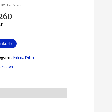
elim 170 x 260
 260
St
enkorb
egorien:
Kelim.
,
Kelim
dkosten