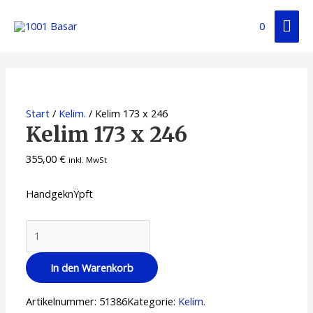
0
Start
/
Kelim.
/ Kelim 173 x 246
Kelim 173 x 246
355,00
€
inkl. MwSt
HandgeknŸpft
In den Warenkorb
Artikelnummer:
51386
Kategorie:
Kelim.