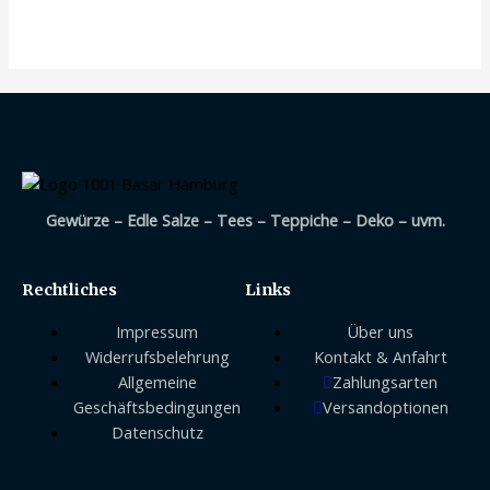
mit
0
von
5
Gewürze – Edle Salze – Tees – Teppiche – Deko – uvm.
Rechtliches
Links
Impressum
Über uns
Widerrufsbelehrung
Kontakt & Anfahrt
Allgemeine
Zahlungsarten
Geschäftsbedingungen
Versandoptionen
Datenschutz