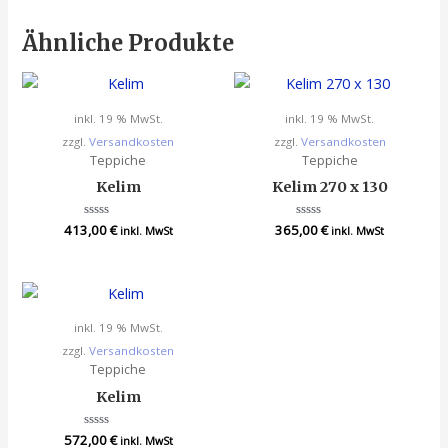
Ähnliche Produkte
inkl. 19 % MwSt.
inkl. 19 % MwSt.
zzgl.
Versandkosten
zzgl.
Versandkosten
Teppiche
Teppiche
Kelim
Kelim 270 x 130
413,00
Bewertet
€
365,00
Bewertet
€
inkl. MwSt
inkl. MwSt
mit
mit
0
0
von
von
5
5
inkl. 19 % MwSt.
zzgl.
Versandkosten
Teppiche
Kelim
572,00
Bewertet
€
inkl. MwSt