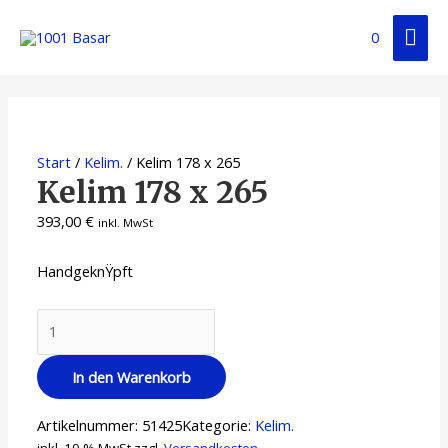
Zum
Hau
Inhalt
0
springen
Start
/
Kelim.
/ Kelim 178 x 265
Kelim 178 x 265
393,00
€
inkl. MwSt
HandgeknŸpft
Kelim
178
x
In den Warenkorb
265
Menge
Artikelnummer:
51425
Kategorie:
Kelim.
inkl. 19 % MwSt.
zzgl.
Versandkosten