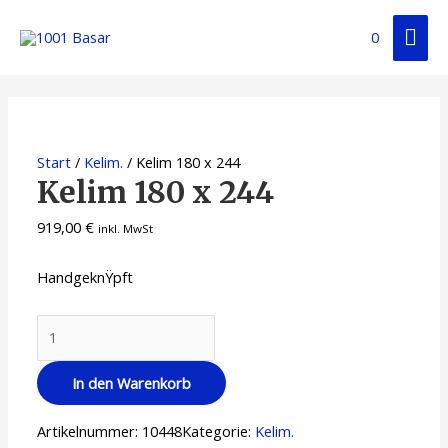
0
Start
/
Kelim.
/ Kelim 180 x 244
Kelim 180 x 244
919,00
€
inkl. MwSt
HandgeknŸpft
In den Warenkorb
Artikelnummer:
10448
Kategorie:
Kelim.