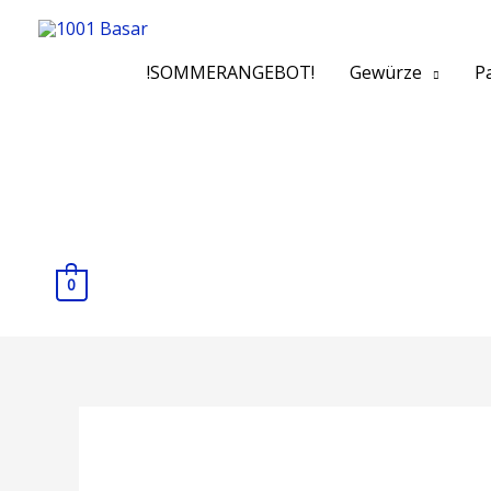
!SOMMERANGEBOT!
Gewürze
Pa
0