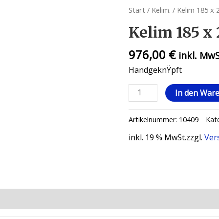
Start
/
Kelim.
/ Kelim 185 x 
Kelim 185 x 
976,00
€
inkl. Mw
HandgeknŸpft
In den War
Artikelnummer:
10409
Kat
inkl. 19 % MwSt.
zzgl.
Ver
ionen (0)