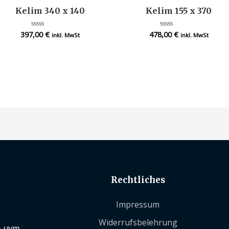
Kelim 340 x 140
Kelim 155 x 370
397,00
€
478,00
€
Bewertet
Bewertet
inkl. MwSt
inkl. MwSt
mit
mit
0
0
von
von
5
5
Rechtliches
Impressum
Widerrufsbelehrung
– uvm.