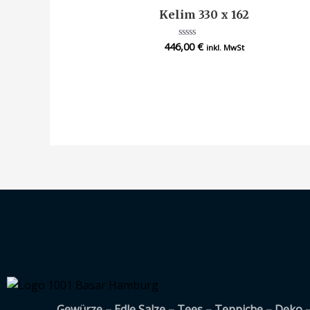
Kelim 330 x 162
446,00
€
Bewertet
inkl. MwSt
mit
0
von
5
Gewürze – Edle Salze – Tees – Teppiche – Deko 