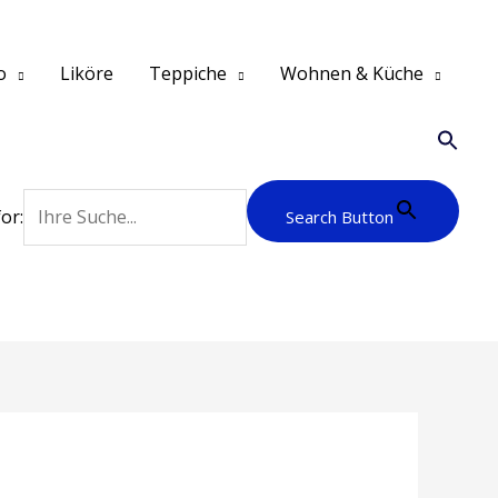
o
Liköre
Teppiche
Wohnen & Küche
or:
Search Button