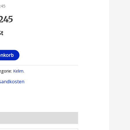
245
245
St
enkorb
egorie:
Kelim.
sandkosten