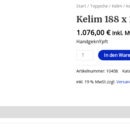
Start
/
Teppiche
/
Kelim
/ K
Kelim 188 x
1.076,00
€
inkl. 
HandgeknŸpft
In den War
Artikelnummer:
10458
Kat
inkl. 19 % MwSt.
zzgl.
Versan
ionen (0)