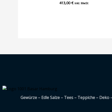
413,00
€
Bewertet
inkl. MwSt
mit
0
von
5
Gewürze – Edle Salze – Tees – Teppiche – Deko 