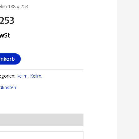
elim 188 x 253
 253
MwSt
enkorb
egorien:
Kelim
,
Kelim.
dkosten