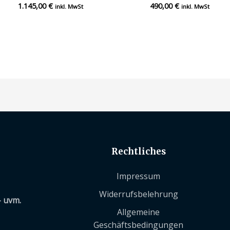
1.145,00
€
490,00
€
Bewertet
Bewertet
inkl. MwSt
inkl. MwSt
mit
mit
0
0
von
von
5
5
Rechtliches
Impressum
Widerrufsbelehrung
– uvm.
Allgemeine
Geschäftsbedingungen