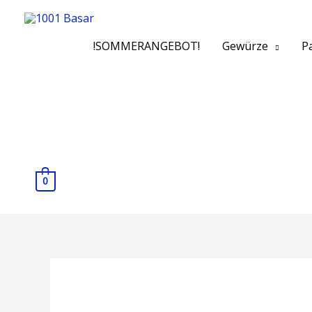
!SOMMERANGEBOT!
Gewürze
Pa
0