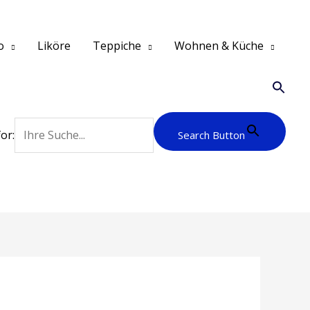
o
Liköre
Teppiche
Wohnen & Küche
or:
Search Button