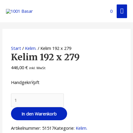
0
Start
/
Kelim.
/ Kelim 192 x 279
Kelim 192 x 279
446,00
€
inkl. MwSt
HandgeknŸpft
In den Warenkorb
Artikelnummer:
51517
Kategorie:
Kelim.