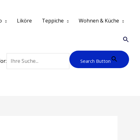
o
Liköre
Teppiche
Wohnen & Küche
or:
Search Button