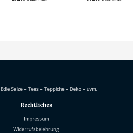
mit
mit
0
0
von
von
5
5
Edle Salze – Tees – Teppiche – Deko – uvm.
Rechtliches
Impressum
Widerrufsbelehrung