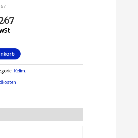
267
 267
MwSt
enkorb
egorie:
Kelim.
dkosten