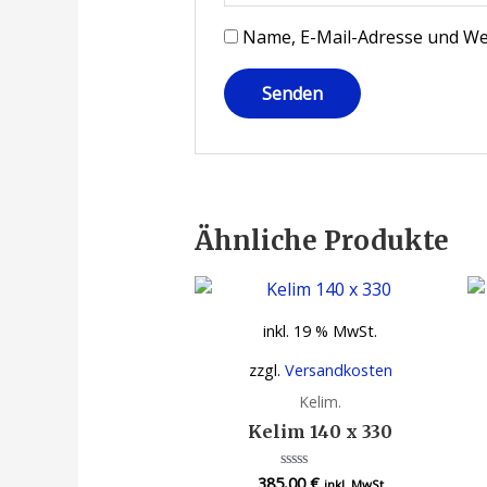
Name, E-Mail-Adresse und We
Ähnliche Produkte
inkl. 19 % MwSt.
zzgl.
Versandkosten
Kelim.
Kelim 140 x 330
385,00
€
Bewertet
inkl. MwSt