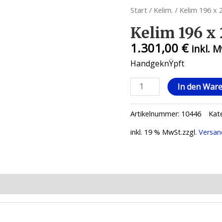
Start
/
Kelim.
/ Kelim 196 x 
Kelim 196 x
1.301,00
€
inkl. 
HandgeknŸpft
Kelim
In den War
196
x
Artikelnummer:
10446
Kat
267
Menge
inkl. 19 % MwSt.
zzgl.
Versan
ionen (0)