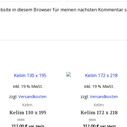
bsite in diesem Browser für meinen nächsten Kommentar s
inkl. 19 % MwSt.
inkl. 19 % MwSt.
zzgl.
Versandkosten
zzgl.
Versandkosten
Kelim.
Kelim.
Kelim 130 x 195
Kelim 172 x 218
212,00
€
312,00
€
Bewertet
Bewertet
inkl. MwSt
inkl. MwSt