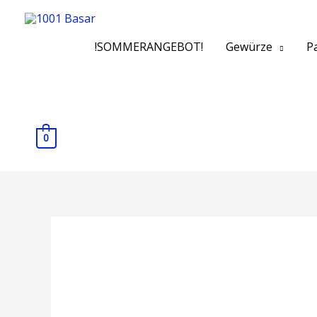
!SOMMERANGEBOT!
Gewürze
Pa
0