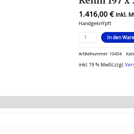
Kelim 197 x
1.416,00
€
inkl. 
HandgeknŸpft
In den War
Artikelnummer:
10434
Kat
inkl. 19 % MwSt.
zzgl.
Ver
ionen (0)