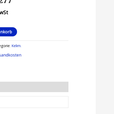
 277
MwSt
enkorb
egorie:
Kelim.
sandkosten