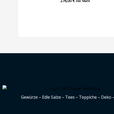
276,00
€
Bewertet
inkl. MwSt
mit
0
von
5
Gewürze – Edle Salze – Tees – Teppiche – Deko 