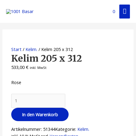
Zum
Hau
Inhalt
0
springen
Start
/
Kelim.
/ Kelim 205 x 312
Kelim 205 x 312
533,00
€
inkl. MwSt
Rose
Kelim
205
x
In den Warenkorb
312
Menge
Artikelnummer:
51344
Kategorie:
Kelim.
inkl. 19 % MwSt.
zzgl.
Versandkosten