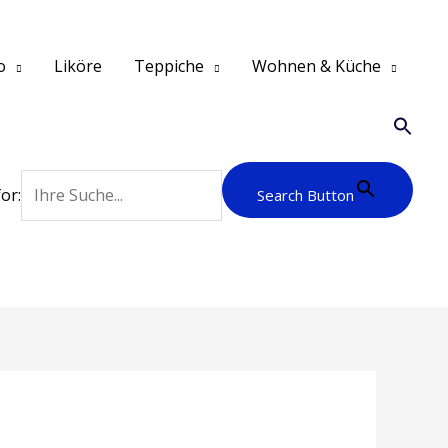
o
Liköre
Teppiche
Wohnen & Küche
or:
Search Button