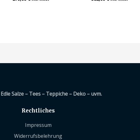
mit
mit
0
0
von
von
5
5
Edle Salze – Tees – Teppiche – Deko – uvm.
Rechtliches
Impressum
Widerrufsbelehrung