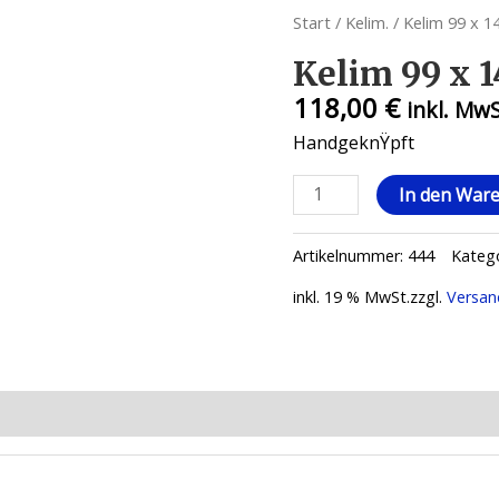
Start
/
Kelim.
/ Kelim 99 x 1
Kelim 99 x 1
118,00
€
inkl. Mw
HandgeknŸpft
Kelim
In den War
99
x
Artikelnummer:
444
Kateg
143
Menge
inkl. 19 % MwSt.
zzgl.
Versan
ionen (0)