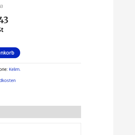
43
43
St
enkorb
orie:
Kelim.
dkosten