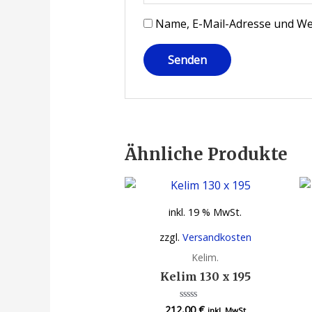
Name, E-Mail-Adresse und We
Ähnliche Produkte
inkl. 19 % MwSt.
zzgl.
Versandkosten
Kelim.
Kelim 130 x 195
212,00
€
Bewertet
inkl. MwSt