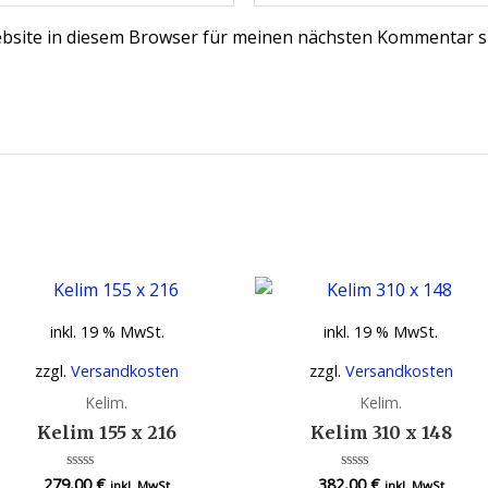
bsite in diesem Browser für meinen nächsten Kommentar s
inkl. 19 % MwSt.
inkl. 19 % MwSt.
zzgl.
Versandkosten
zzgl.
Versandkosten
Kelim.
Kelim.
Kelim 155 x 216
Kelim 310 x 148
279,00
€
382,00
€
Bewertet
Bewertet
inkl. MwSt
inkl. MwSt