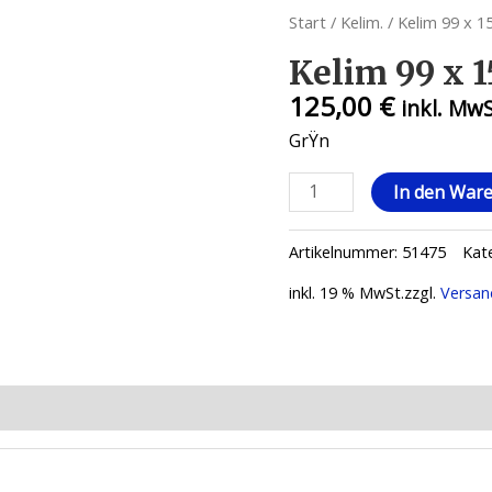
Start
/
Kelim.
/ Kelim 99 x 1
Kelim 99 x 1
125,00
€
inkl. Mw
GrŸn
Kelim
In den War
99
x
Artikelnummer:
51475
Kat
152
Menge
inkl. 19 % MwSt.
zzgl.
Versan
ionen (0)