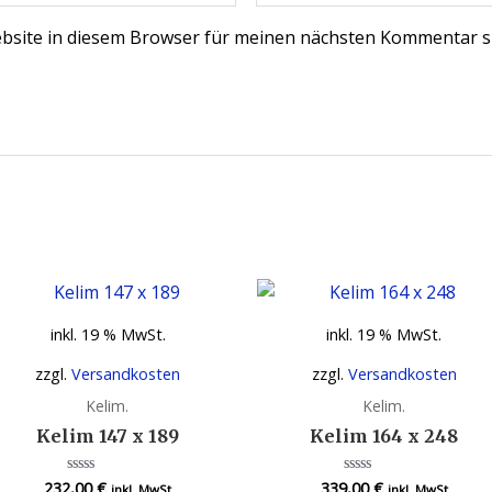
bsite in diesem Browser für meinen nächsten Kommentar s
inkl. 19 % MwSt.
inkl. 19 % MwSt.
zzgl.
Versandkosten
zzgl.
Versandkosten
Kelim.
Kelim.
Kelim 147 x 189
Kelim 164 x 248
232,00
€
339,00
€
Bewertet
Bewertet
inkl. MwSt
inkl. MwSt