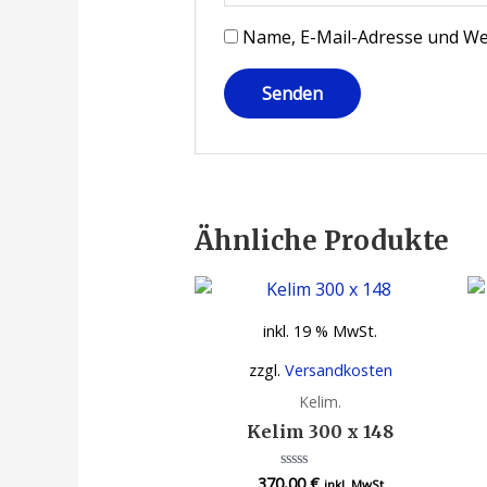
Name, E-Mail-Adresse und We
Ähnliche Produkte
inkl. 19 % MwSt.
zzgl.
Versandkosten
Kelim.
Kelim 300 x 148
370,00
€
Bewertet
inkl. MwSt