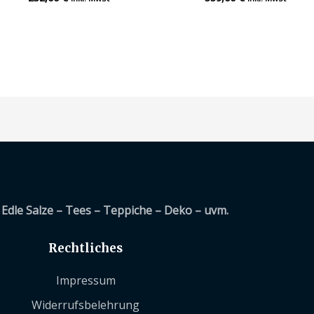
mit
mit
0
0
von
von
5
5
Edle Salze – Tees – Teppiche – Deko – uvm.
Rechtliches
Impressum
Widerrufsbelehrung