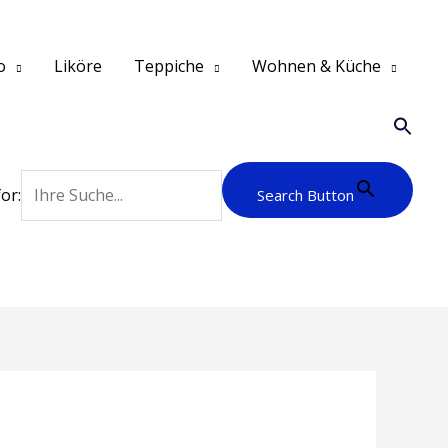
o
Liköre
Teppiche
Wohnen & Küche
or:
Search Button