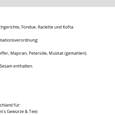
ationen
Rezensionen (0)
hgerichte, Fondue, Raclette und Kofta.
mationsverordnung:
effer, Majoran, Petersilie, Muskat (gemahlen).
 Sesam enthalten.
chland für:
mi´s Gewürze & Tee)