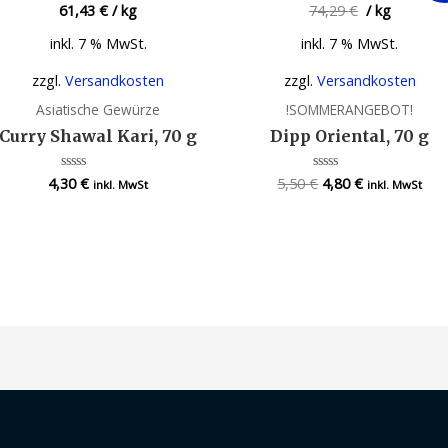
61,43
€
/
kg
74,29
€
/
kg
inkl. 7 % MwSt.
inkl. 7 % MwSt.
zzgl.
Versandkosten
zzgl.
Versandkosten
Asiatische Gewürze
!SOMMERANGEBOT!
Curry Shawal Kari, 70 g
Dipp Oriental, 70 g
4,30
€
5,50
€
4,80
€
Bewertet
Bewertet
inkl. MwSt
inkl. MwSt
mit
mit
0
0
von
von
5
5