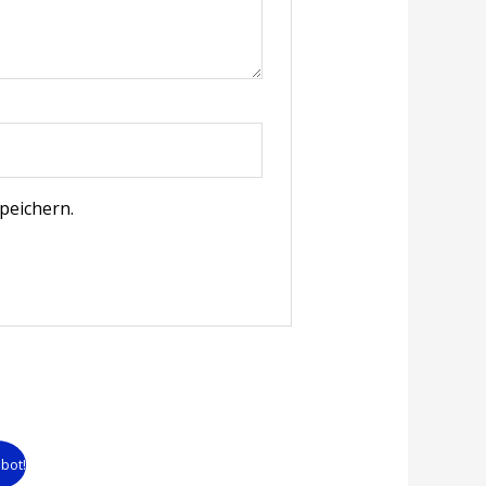
peichern.
bot!