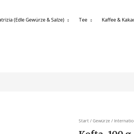
trizia (Edle Gewürze & Salze)
Tee
Kaffee & Kaka
Start
/
Gewürze
/
Internati