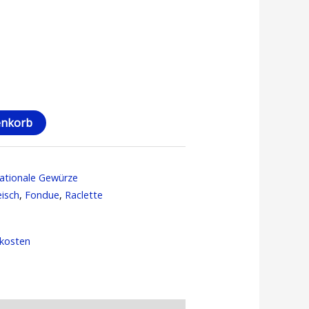
enkorb
nationale Gewürze
eisch
,
Fondue
,
Raclette
kosten