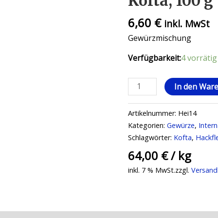
Kofta, 100 g
6,60
€
inkl. MwSt
Gewürzmischung
Verfügbarkeit:
4 vorrätig
In den War
Artikelnummer:
Hei14
Kategorien:
Gewürze
,
Inter
Schlagwörter:
Kofta
,
Hackfl
64,00
€
/
kg
inkl. 7 % MwSt.
zzgl.
Versand