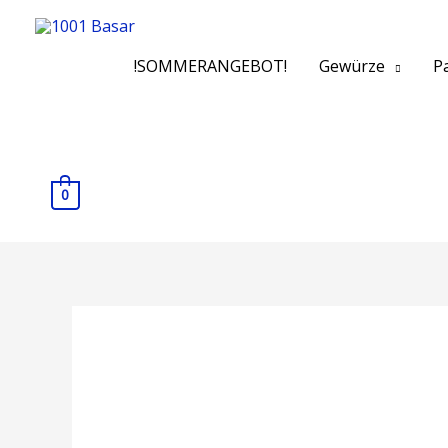
!SOMMERANGEBOT!
Gewürze
Pa
0