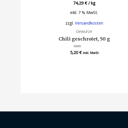
74,29
€
/
kg
inkl. 7 % MwSt.
zzgl.
Versandkosten
Gewürze
Chili geschrotet, 50 g
5,20
€
Bewertet
inkl. MwSt
mit
0
von
5