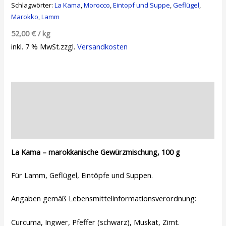
Schlagwörter:
La Kama
,
Morocco
,
Eintopf und Suppe
,
Geflügel
,
Marokko
,
Lamm
52,00
€
/
kg
inkl. 7 % MwSt.
zzgl.
Versandkosten
Beschreibung
Zusätzliche Informationen
Rezensionen (0)
La Kama – marokkanische Gewürzmischung, 100 g
Für Lamm, Geflügel, Eintöpfe und Suppen.
Angaben gemäß Lebensmittelinformationsverordnung:
Curcuma, Ingwer, Pfeffer (schwarz), Muskat, Zimt.