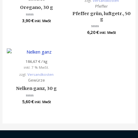
zzgl.
Versandkosten
Pfeffer
Oregano, 30 g
Pfeffer grün, luftgetr., 50
g
3,90
Bewertet
€
inkl. MwSt
mit
0
von
6,20
Bewertet
€
inkl. MwSt
5
mit
0
von
5
186,67
€
/
kg
inkl. 7 % MwSt.
zzgl.
Versandkosten
Gewürze
Nelken ganz, 30 g
5,60
Bewertet
€
inkl. MwSt
mit
0
von
5