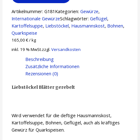
g
Artikelnummer:
G181
Kategorien:
Gewürze
,
Menge
Internationale Gewürze
Schlagwörter:
Geflügel
,
Kartoffelsuppe
,
Liebstöckel
,
Hausmannskost
,
Bohnen
,
Quarkspeise
165,00
€
/
kg
inkl. 19 % MwSt.
zzgl.
Versandkosten
Beschreibung
Zusätzliche Informationen
Rezensionen (0)
Liebstöckel Blätter gerebelt
Wird verwendet für die deftige Hausmannskost,
Kartoffelsuppe, Bohnen, Geflügel, auch als kräftiges
Gewürz für Quarkspeisen.