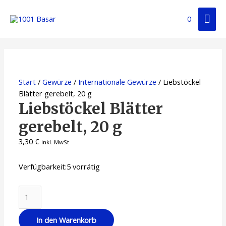
Zum
Hau
Inhalt
0
springen
Start
/
Gewürze
/
Internationale Gewürze
/ Liebstöckel
Blätter gerebelt, 20 g
Liebstöckel Blätter
gerebelt, 20 g
3,30
€
inkl. MwSt
Verfügbarkeit:
5 vorrätig
Liebstöckel
Blätter
gerebelt,
In den Warenkorb
20