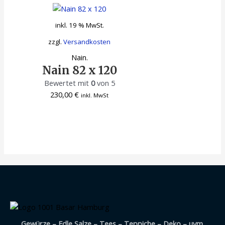
inkl. 19 % MwSt.
zzgl.
Versandkosten
Nain.
Nain 82 x 120
Bewertet mit
0
von 5
230,00
€
inkl. MwSt
Gewürze – Edle Salze – Tees – Teppiche – Deko – uvm.