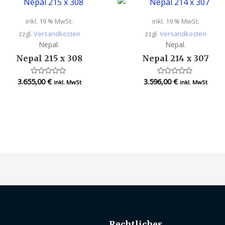
inkl. 19 % MwSt.
inkl. 19 % MwSt.
zzgl.
Versandkosten
zzgl.
Versandkosten
Nepal.
Nepal.
Nepal 215 x 308
Nepal 214 x 307
3.655,00
€
3.596,00
€
Bewertet
Bewertet
inkl. MwSt
inkl. MwSt
mit
mit
0
0
von
von
5
5
Rechtliches