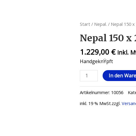
Start
/
Nepal.
/ Nepal 150 x
Nepal 150 x
1.229,00
€
inkl. 
HandgeknŸpft
In den War
Artikelnummer:
10056
Kat
inkl. 19 % MwSt.
zzgl.
Versan