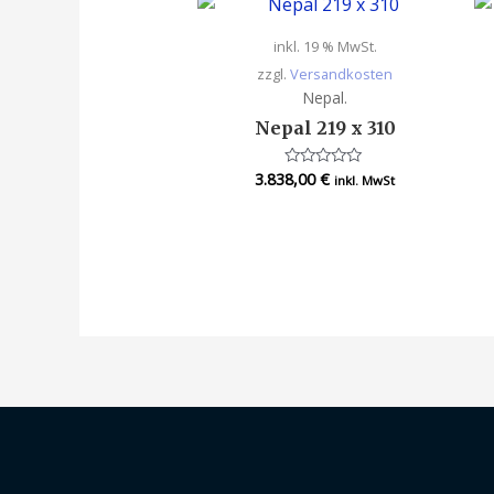
inkl. 19 % MwSt.
zzgl.
Versandkosten
Nepal.
Nepal 219 x 310
3.838,00
€
Bewertet
inkl. MwSt
mit
0
von
5