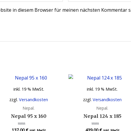
bsite in diesem Browser für meinen nächsten Kommentar s
inkl. 19 % MwSt.
inkl. 19 % MwSt.
zzgl.
Versandkosten
zzgl.
Versandkosten
Nepal.
Nepal.
Nepal 95 x 160
Nepal 124 x 185
137,00
€
439,00
€
Bewertet
Bewertet
inkl. MwSt
inkl. MwSt