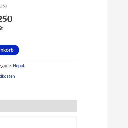
 250
250
St
enkorb
egorie:
Nepal.
dkosten