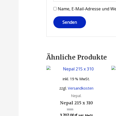
Name, E-Mail-Adresse und We
Ähnliche Produkte
inkl. 19 % MwSt.
zzgl.
Versandkosten
Nepal.
Nepal 215 x 310
3.707,00
€
Bewertet
inkl. MwSt