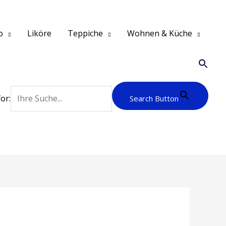
o
Liköre
Teppiche
Wohnen & Küche
or:
Search Button