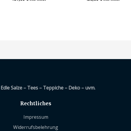
mit
mit
0
0
von
von
5
5
Edle Salze – Tees – Teppiche – Deko – uvm.
Rechtliches
Impressum
Widerrufsbelehrung