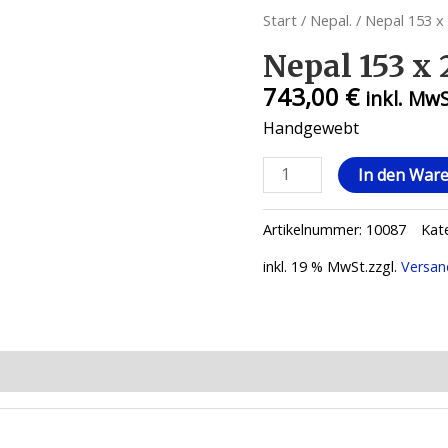
Start
/
Nepal.
/ Nepal 153 x
Nepal 153 x 
743,00
€
inkl. Mw
Handgewebt
Nepal
In den War
153
x
Artikelnummer:
10087
Kat
250
Menge
inkl. 19 % MwSt.
zzgl.
Versan
ionen (0)