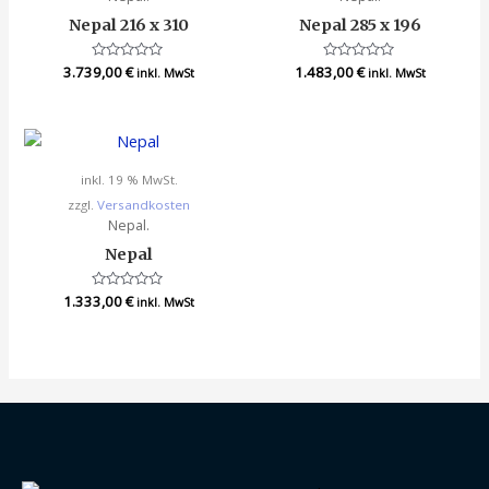
Nepal 216 x 310
Nepal 285 x 196
3.739,00
Bewertet
€
1.483,00
Bewertet
€
inkl. MwSt
inkl. MwSt
mit
mit
0
0
von
von
5
5
inkl. 19 % MwSt.
zzgl.
Versandkosten
Nepal.
Nepal
1.333,00
Bewertet
€
inkl. MwSt
mit
0
von
5