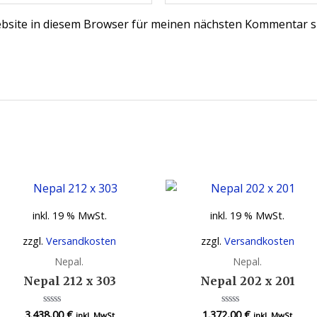
bsite in diesem Browser für meinen nächsten Kommentar s
inkl. 19 % MwSt.
inkl. 19 % MwSt.
zzgl.
Versandkosten
zzgl.
Versandkosten
Nepal.
Nepal.
Nepal 212 x 303
Nepal 202 x 201
3.438,00
€
1.372,00
€
Bewertet
Bewertet
inkl. MwSt
inkl. MwSt