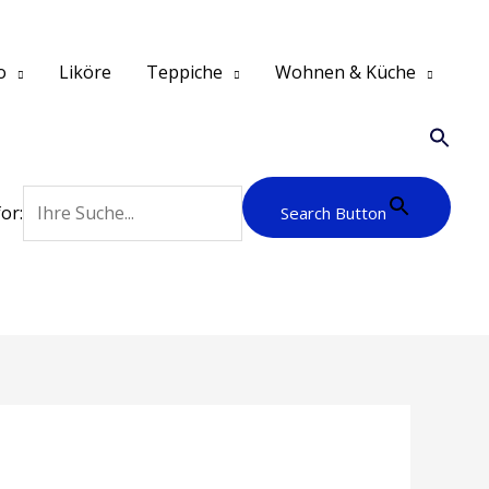
o
Liköre
Teppiche
Wohnen & Küche
or:
Search Button