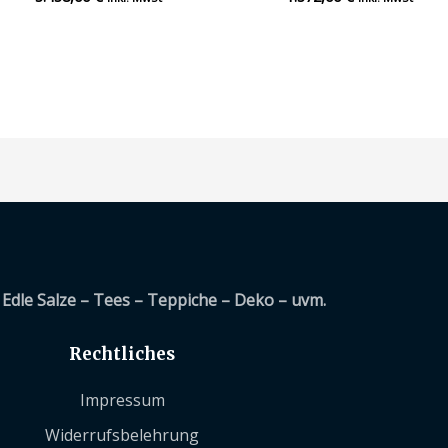
mit
mit
0
0
von
von
5
5
Edle Salze – Tees – Teppiche – Deko – uvm.
Rechtliches
Impressum
Widerrufsbelehrung