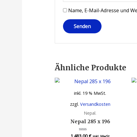
Name, E-Mail-Adresse und We
Ähnliche Produkte
inkl. 19 % MwSt.
zzgl.
Versandkosten
Nepal.
Nepal 285 x 196
1.483,00
€
Bewertet
inkl. MwSt