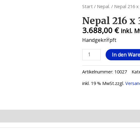
Start
/
Nepal.
/ Nepal 216 x
Nepal 216 x
3.688,00
€
inkl. 
HandgeknŸpft
Nepal
In den War
216
x
Artikelnummer:
10027
Kat
308
Menge
inkl. 19 % MwSt.
zzgl.
Versan
ionen (0)