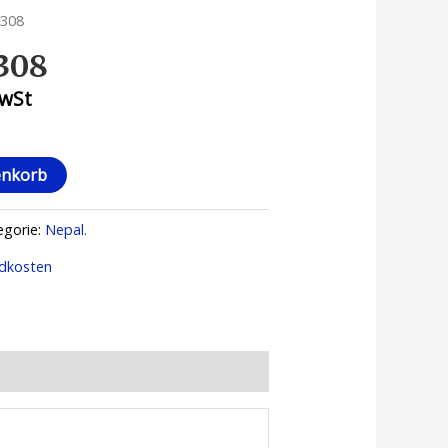
 308
 308
MwSt
enkorb
egorie:
Nepal.
dkosten