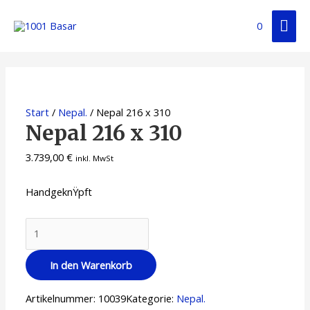
0
Start
/
Nepal.
/ Nepal 216 x 310
Nepal 216 x 310
3.739,00
€
inkl. MwSt
HandgeknŸpft
In den Warenkorb
Artikelnummer:
10039
Kategorie:
Nepal.