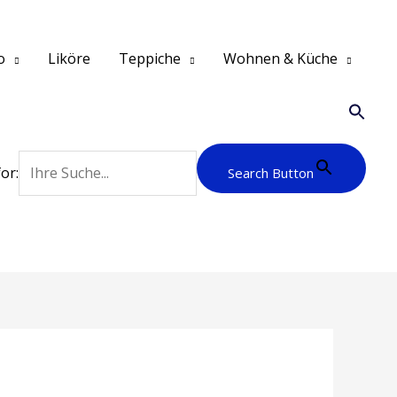
o
Liköre
Teppiche
Wohnen & Küche
or:
Search Button