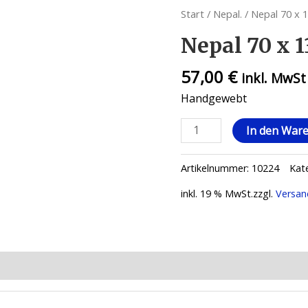
Start
/
Nepal.
/ Nepal 70 x 
Nepal 70 x 1
57,00
€
inkl. MwSt
Handgewebt
In den War
Artikelnummer:
10224
Kat
inkl. 19 % MwSt.
zzgl.
Versan
ionen (0)