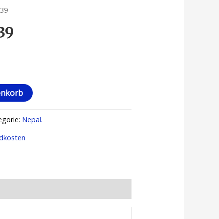
139
39
enkorb
egorie:
Nepal.
dkosten