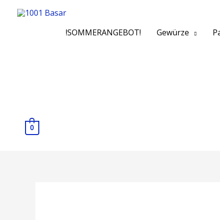
!SOMMERANGEBOT!
Gewürze
Pa
0