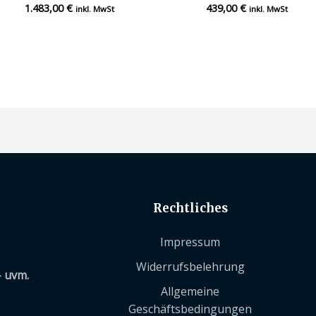
1.483,00
€
439,00
€
Bewertet
Bewertet
inkl. MwSt
inkl. MwSt
mit
mit
0
0
von
von
5
5
Rechtliches
Impressum
Widerrufsbelehrung
– uvm.
Allgemeine
Geschäftsbedingungen