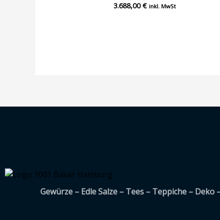
3.688,00
€
Bewertet
inkl. MwSt
mit
0
von
5
Gewürze – Edle Salze – Tees – Teppiche – Deko 